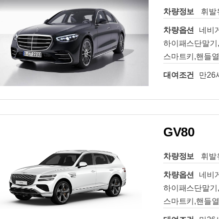
차량정보
휘발유
차량옵션
네비
하이패스단말기,
스마트키,핸들열
대여조건
만26
GV80
차량정보
휘발유
차량옵션
네비
하이패스단말기,
스마트키,핸들열