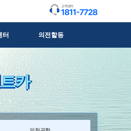
센터
의전할동
렌트카
인천공항