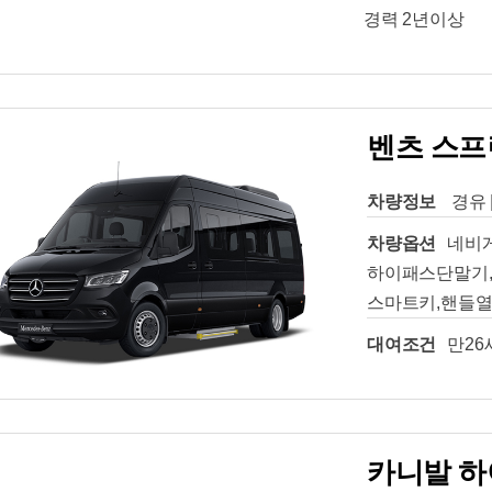
경력 2년이상
벤츠 스프린
차량정보
경유 
차량옵션
네비
하이패스단말기,
스마트키,핸들열
대여조건
만26
카니발 