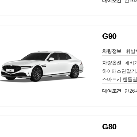
대여조건
만26
G90
차량정보
휘발유
차량옵션
네비
하이패스단말기,
스마트키,핸들열
대여조건
만26
G80