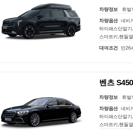
차량정보
휘발유
차량옵션
네비
하이패스단말기,
스마트키,핸들열
대여조건
만26
벤츠 S45
차량정보
휘발유
차량옵션
네비
하이패스단말기,
스마트키,핸들열