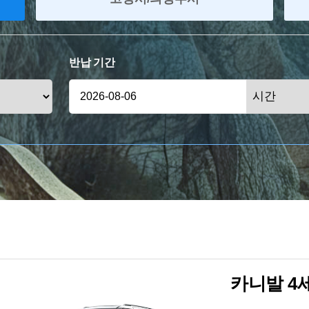
반납 기간
카니발 4