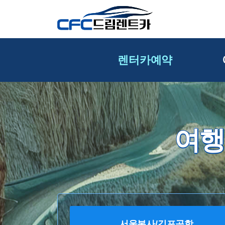
렌터카예약
여행
서울본사/김포공항