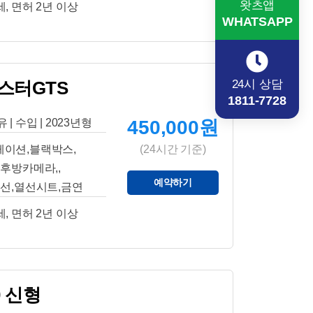
왓츠앱
세, 면허 2년 이상
WHATSAPP
24시 상담
스터GTS
1811-7728
 | 수입 | 2023년형
450,000원
게이션,블랙박스,
(24시간 기준)
후방카메라,,
예약하기
선,열선시트,금연
세, 면허 2년 이상
0 신형