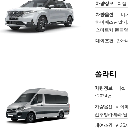
차량정보
디젤 
차량옵션
네비
하이패스단말기,
스마트키,핸들열
대여조건
만26
쏠라티
차량정보
디젤 |
~2024년
차량옵션
하이패
전후방카메라 열
대여조건
만26