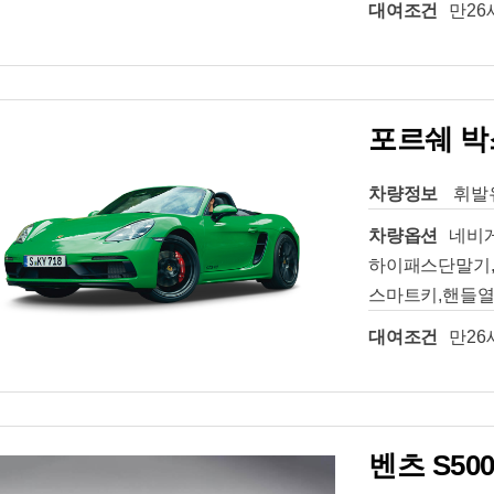
대여조건
만26
포르쉐 박
차량정보
휘발유
차량옵션
네비
하이패스단말기,
스마트키,핸들열
대여조건
만26
벤츠 S50